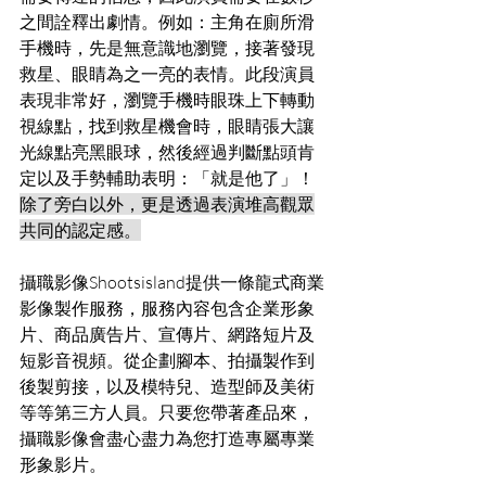
之間詮釋出劇情。例如：主角在廁所滑
手機時，先是無意識地瀏覽，接著發現
救星、眼睛為之一亮的表情。此段演員
表現非常好，瀏覽手機時眼珠上下轉動
視線點，找到救星機會時，眼睛張大讓
光線點亮黑眼球，然後經過判斷點頭肯
定以及手勢輔助表明：「就是他了」！
除了旁白以外，更是透過表演堆高觀眾
共同的認定感。
攝職影像Shootsisland提供一條龍式商業
影像製作服務，服務內容包含企業形象
片、商品廣告片、宣傳片、網路短片及
短影音視頻。從企劃腳本、拍攝製作到
後製剪接，以及模特兒、造型師及美術
等等第三方人員。只要您帶著產品來，
攝職影像會盡心盡力為您打造專屬專業
形象影片。