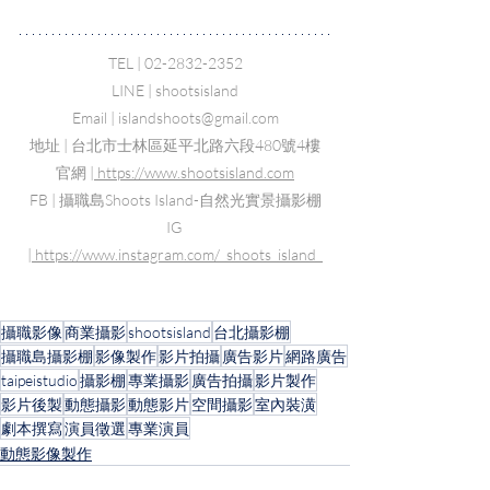
TEL | 02-2832-2352
LINE | shootsisland
Email | 
islandshoots@gmail.com
地址 | 台北市士林區延平北路六段480號4樓
官網 |
 https://www.shootsisland.com
FB | 攝職島Shoots Island-自然光實景攝影棚
IG 
|
 https://www.instagram.com/_shoots_island_
攝職影像
商業攝影
shootsisland
台北攝影棚
攝職島攝影棚
影像製作
影片拍攝
廣告影片
網路廣告
taipeistudio
攝影棚
專業攝影
廣告拍攝
影片製作
影片後製
動態攝影
動態影片
空間攝影
室內裝潢
劇本撰寫
演員徵選
專業演員
動態影像製作