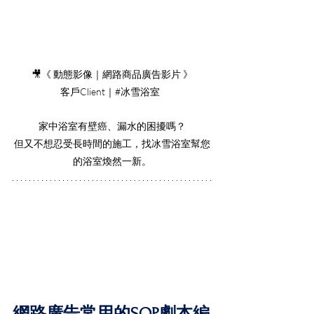
🎥《 動態影像｜網路商品廣告影片 》
客戶Client｜#冰雪浴室  
家中浴室有壁癌、漏水的困擾嗎？
但又不想忍受長時間的施工，找冰雪浴室幫您
的浴室煥然一新。
網路廣告常用的SOP劇本編