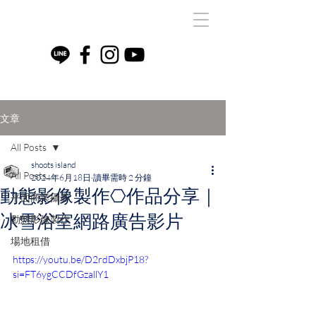
文章
All Posts
shoots island
All Posts
2024年6月18日
讀畢需時 2 分鐘
動態影像製作⎔作品分享｜
平面商業攝影
冰雪浴室網路廣告影片
動態影像製作
場地租借
https://youtu.be/D2rdDxbjP18?
si=FT6ygCCDfGzallY1